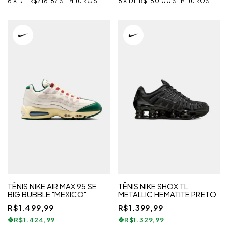
6
X
DE
R$216,67
SEM JUROS
6
X
DE
R$150,00
SEM JUROS
TÊNIS NIKE AIR MAX 95 SE
TÊNIS NIKE SHOX TL
BIG BUBBLE "MEXICO"
METALLIC HEMATITE PRETO
R$1.499,99
R$1.399,99
R$1.424,99
R$1.329,99