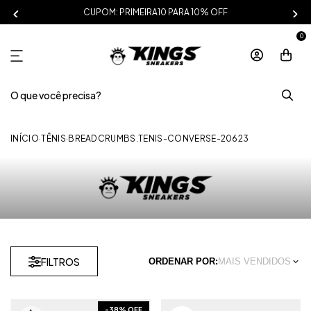
CUPOM: PRIMEIRA10 PARA 10% OFF
0
INÍCIO
·
TÊNIS
·
BREADCRUMBS.TENIS-CONVERSE-20623
FILTROS
ORDENAR POR:
MAIS VENDIDOS
-
38
% OFF