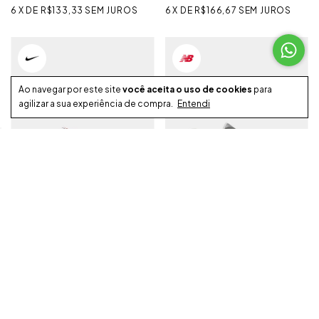
6
X
DE
R$133,33
SEM JUROS
6
X
DE
R$166,67
SEM JUROS
Ao navegar por este site
você aceita o uso de cookies
para
agilizar a sua experiência de compra.
Entendi
TÊNIS NIKE DUNK LOW SAIL
TÊNIS NEW BALANCE 2010
GREY DAYS
R$899,99
R$999,99
R$854,99
R$949,99