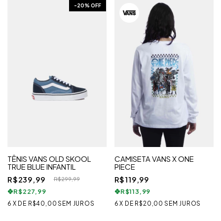
-
20
% OFF
TÊNIS VANS OLD SKOOL
CAMISETA VANS X ONE
TRUE BLUE INFANTIL
PIECE
R$239,99
R$119,99
R$299,99
R$227,99
R$113,99
6
X
DE
R$40,00
SEM JUROS
6
X
DE
R$20,00
SEM JUROS