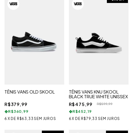
TÊNIS VANS OLD SKOOL
TÊNIS VANS KNU SKOOL
BLACK TRUE WHITE UNISSEX
R$379,99
R$475,99
R$599,99
R$360,99
R$452,19
6
X
DE
R$63,33
SEM JUROS
6
X
DE
R$79,33
SEM JUROS