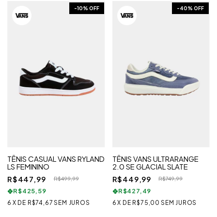
-
10
% OFF
-
40
% OFF
TÊNIS CASUAL VANS RYLAND
TÊNIS VANS ULTRARANGE
LS FEMININO
2.0 SE GLACIAL SLATE
R$447,99
R$449,99
R$499,99
R$749,99
R$425,59
R$427,49
6
X
DE
R$74,67
SEM JUROS
6
X
DE
R$75,00
SEM JUROS