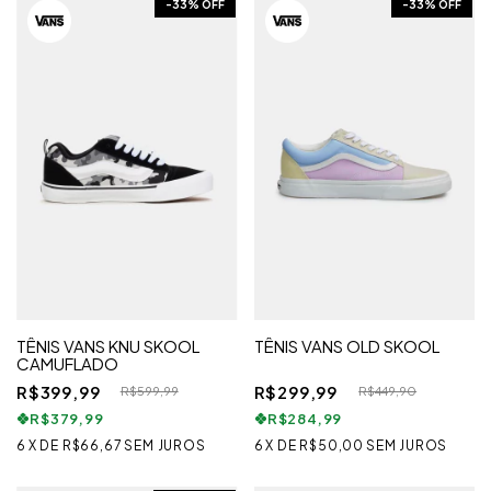
-
33
% OFF
-
33
% OFF
TÊNIS VANS KNU SKOOL
TÊNIS VANS OLD SKOOL
CAMUFLADO
R$399,99
R$299,99
R$599,99
R$449,90
R$379,99
R$284,99
6
X
DE
R$66,67
SEM JUROS
6
X
DE
R$50,00
SEM JUROS