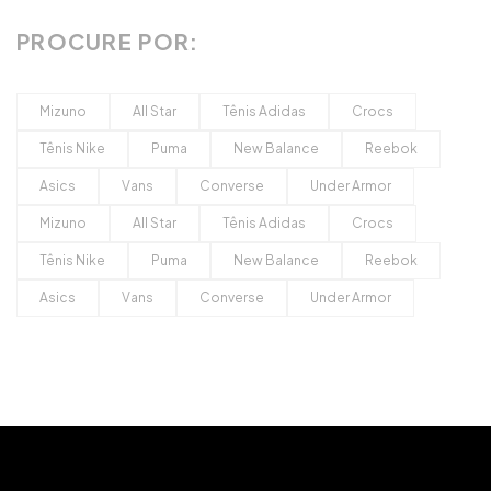
PROCURE POR:
Mizuno
All Star
Tênis Adidas
Crocs
Tênis Nike
Puma
New Balance
Reebok
Asics
Vans
Converse
Under Armor
Mizuno
All Star
Tênis Adidas
Crocs
Tênis Nike
Puma
New Balance
Reebok
Asics
Vans
Converse
Under Armor