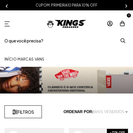
CUPOM: PRIMEIRA10 PARA 10% OFF
0
INÍCIO
·
MARCAS
·
VANS
FILTROS
ORDENAR POR:
MAIS VENDIDOS
-
21
% OFF