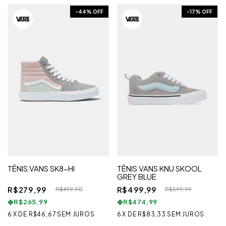
-
44
% OFF
-
17
% OFF
TÊNIS VANS SK8-HI
TÊNIS VANS KNU SKOOL
GREY BLUE
R$279,99
R$499,99
R$499,90
R$599,99
R$265,99
R$474,99
6
X
DE
R$46,67
SEM JUROS
6
X
DE
R$83,33
SEM JUROS