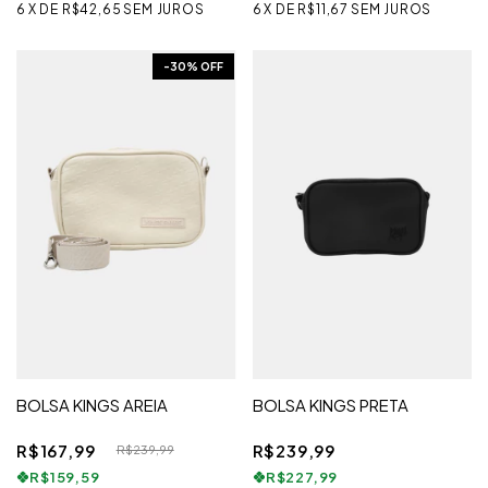
6
X
DE
R$42,65
SEM JUROS
6
X
DE
R$11,67
SEM JUROS
-
30
% OFF
BOLSA KINGS AREIA
BOLSA KINGS PRETA
R$167,99
R$239,99
R$239,99
R$159,59
R$227,99