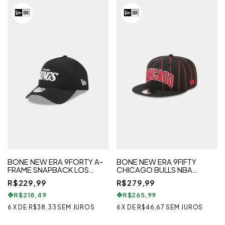
BONE NEW ERA 9FORTY A-
BONE NEW ERA 9FIFTY
FRAME SNAPBACK LOS
CHICAGO BULLS NBA
ANGELES KINGS NHL PRETO
STATEMENT EDITION
R$229,99
R$279,99
R$218,49
R$265,99
6
X
DE
R$38,33
SEM JUROS
6
X
DE
R$46,67
SEM JUROS