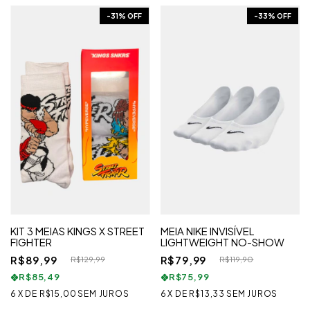
-
31
% OFF
-
33
% OFF
KIT 3 MEIAS KINGS X STREET
MEIA NIKE INVISÍVEL
FIGHTER
LIGHTWEIGHT NO-SHOW
R$89,99
R$79,99
R$129,99
R$119,90
R$85,49
R$75,99
6
X
DE
R$15,00
SEM JUROS
6
X
DE
R$13,33
SEM JUROS