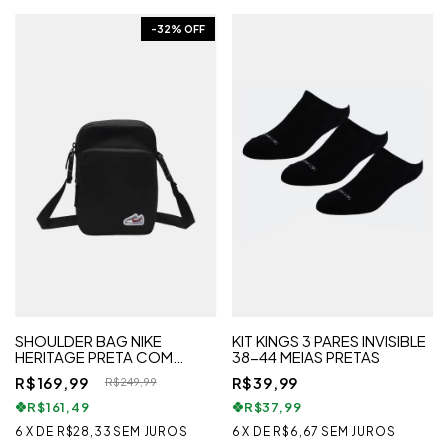
-
32
% OFF
SHOULDER BAG NIKE
KIT KINGS 3 PARES INVISIBLE
HERITAGE PRETA COM
38-44 MEIAS PRETAS
PATCH SWOOSH
R$169,99
R$39,99
R$249,99
R$161,49
R$37,99
6
X
DE
R$28,33
SEM JUROS
6
X
DE
R$6,67
SEM JUROS