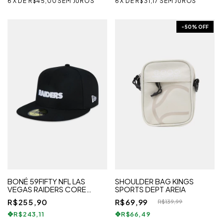
6
X
DE
R$45,00
SEM JUROS
6
X
DE
R$31,17
SEM JUROS
-
50
% OFF
BONÉ 59FIFTY NFL LAS
SHOULDER BAG KINGS
VEGAS RAIDERS CORE
SPORTS DEPT AREIA
ESSENTIALS STYLE
R$255,90
R$69,99
R$139,99
R$243,11
R$66,49