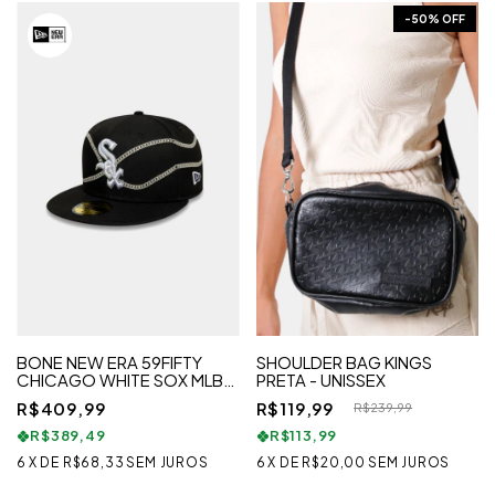
-
50
% OFF
BONE NEW ERA 59FIFTY
SHOULDER BAG KINGS
CHICAGO WHITE SOX MLB
PRETA - UNISSEX
PRETO
R$409,99
R$119,99
R$239,99
R$389,49
R$113,99
6
X
DE
R$68,33
SEM JUROS
6
X
DE
R$20,00
SEM JUROS