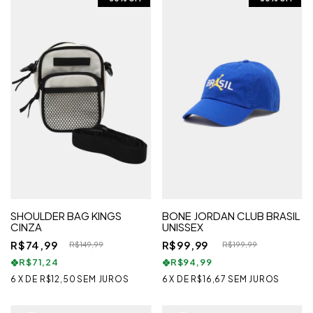
SHOULDER BAG KINGS
BONE JORDAN CLUB BRASIL
CINZA
UNISSEX
R$74,99
R$99,99
R$149,99
R$199,99
R$71,24
R$94,99
6
X
DE
R$12,50
SEM JUROS
6
X
DE
R$16,67
SEM JUROS