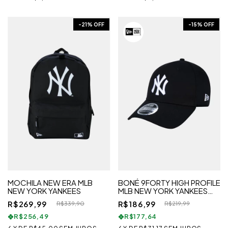
-
21
% OFF
-
15
% OFF
MOCHILA NEW ERA MLB
BONÉ 9FORTY HIGH PROFILE
NEW YORK YANKEES
MLB NEW YORK YANKEES
FECHO SNAPBACK
R$269,99
R$186,99
R$339,90
R$219,99
R$256,49
R$177,64