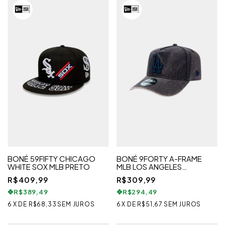
BONÉ 59FIFTY CHICAGO
BONÉ 9FORTY A-FRAME
WHITE SOX MLB PRETO
MLB LOS ANGELES
DODGERS CORE
R$409,99
R$309,99
R$389,49
R$294,49
6
X
DE
R$68,33
SEM JUROS
6
X
DE
R$51,67
SEM JUROS