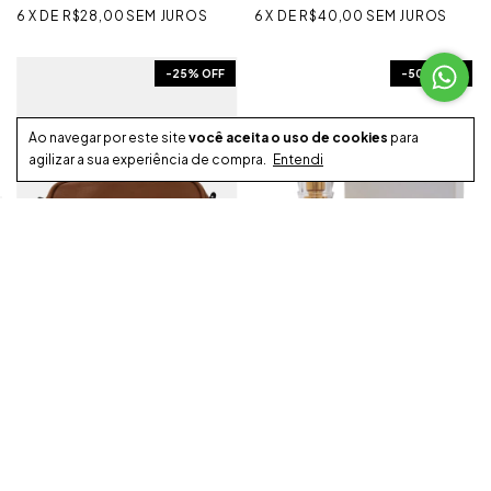
6
X
DE
R$28,00
SEM JUROS
6
X
DE
R$40,00
SEM JUROS
-
25
% OFF
-
50
% OFF
Ao navegar por este site
você aceita o uso de cookies
para
agilizar a sua experiência de compra.
Entendi
BOLSA KINGS MARROM
KINGS SUBSTRATO DEO
PARFUM - 50ML
R$179,99
R$94,99
R$239,99
R$189,99
R$170,99
R$90,24