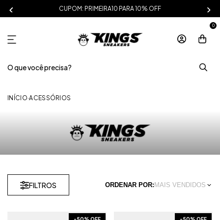
CUPOM: PRIMEIRA10 PARA 10% OFF
0
INÍCIO
·
ACESSÓRIOS
FILTROS
ORDENAR POR:
MAIS VENDIDOS
-
50
% OFF
-
50
% OFF