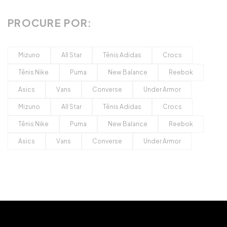
PROCURE POR:
Mizuno
All Star
Tênis Adidas
Crocs
Tênis Nike
Puma
New Balance
Reebok
Asics
Vans
Converse
Under Armor
Mizuno
All Star
Tênis Adidas
Crocs
Tênis Nike
Puma
New Balance
Reebok
Asics
Vans
Converse
Under Armor