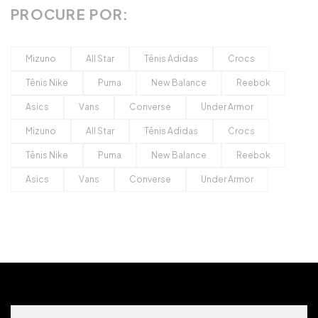
PROCURE POR:
Mizuno
All Star
Tênis Adidas
Crocs
Tênis Nike
Puma
New Balance
Reebok
Asics
Vans
Converse
Under Armor
Mizuno
All Star
Tênis Adidas
Crocs
Tênis Nike
Puma
New Balance
Reebok
Asics
Vans
Converse
Under Armor