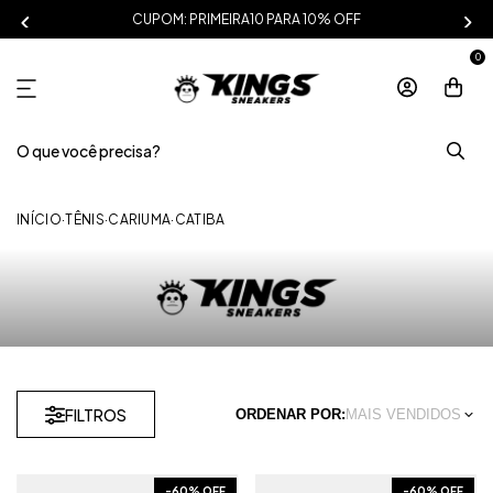
CUPOM: PRIMEIRA10 PARA 10% OFF
0
INÍCIO
·
TÊNIS
·
CARIUMA
·
CATIBA
FILTROS
ORDENAR POR:
MAIS VENDIDOS
-
60
% OFF
-
60
% OFF