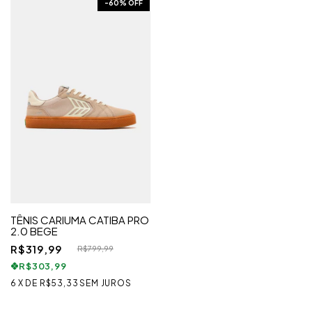
-
60
% OFF
TÊNIS CARIUMA CATIBA PRO
2.0 BEGE
R$319,99
R$799,99
R$303,99
6
X
DE
R$53,33
SEM JUROS