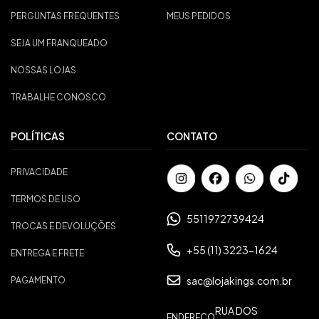
PERGUNTAS FREQUENTES
MEUS PEDIDOS
SEJA UM FRANQUEADO
NOSSAS LOJAS
TRABALHE CONOSCO
POLÍTICAS
CONTATO
PRIVACIDADE
TERMOS DE USO
5511972739424
TROCAS E DEVOLUÇÕES
+55 (11) 3223-1624
ENTREGA E FRETE
sac@lojakings.com.br
PAGAMENTO
RUA DOS
ENDEREÇO