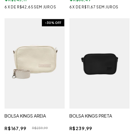
6
X
DE
R$42,65
SEM JUROS
6
X
DE
R$11,67
SEM JUROS
-
30
% OFF
BOLSA KINGS AREIA
BOLSA KINGS PRETA
R$167,99
R$239,99
R$239,99