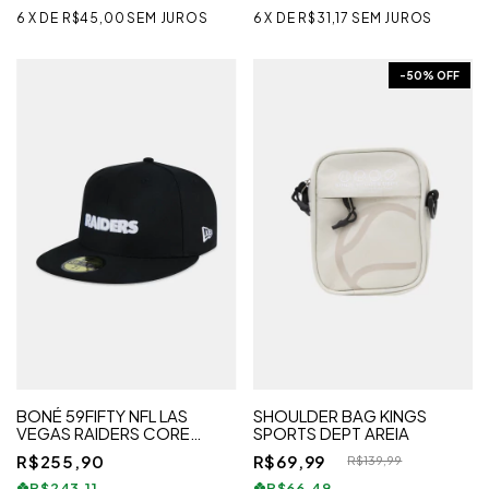
6
X
DE
R$45,00
SEM JUROS
6
X
DE
R$31,17
SEM JUROS
-
50
% OFF
BONÉ 59FIFTY NFL LAS
SHOULDER BAG KINGS
VEGAS RAIDERS CORE
SPORTS DEPT AREIA
ESSENTIALS STYLE
R$255,90
R$69,99
R$139,99
R$243,11
R$66,49