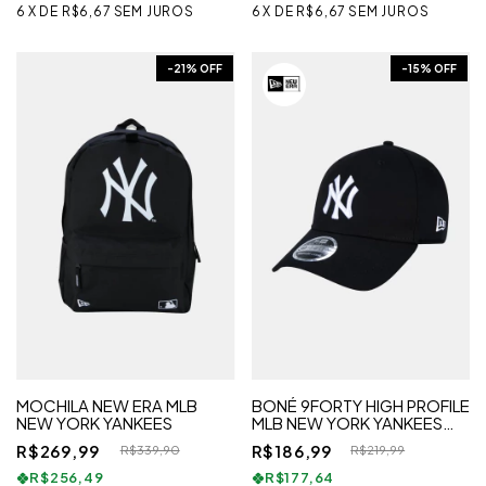
6
X
DE
R$6,67
SEM JUROS
6
X
DE
R$6,67
SEM JUROS
-
21
% OFF
-
15
% OFF
MOCHILA NEW ERA MLB
BONÉ 9FORTY HIGH PROFILE
NEW YORK YANKEES
MLB NEW YORK YANKEES
FECHO SNAPBACK
R$269,99
R$186,99
R$339,90
R$219,99
R$256,49
R$177,64