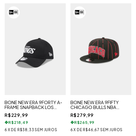
BONE NEW ERA 9FORTY A-
BONE NEW ERA 9FIFTY
FRAME SNAPBACK LOS
CHICAGO BULLS NBA
ANGELES KINGS NHL PRETO
STATEMENT EDITION
R$229,99
R$279,99
R$218,49
R$265,99
6
X
DE
R$38,33
SEM JUROS
6
X
DE
R$46,67
SEM JUROS