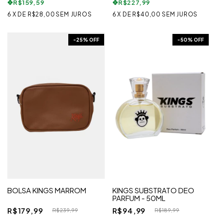
R$159,59
R$227,99
6
X
DE
R$28,00
SEM JUROS
6
X
DE
R$40,00
SEM JUROS
-
25
% OFF
-
50
% OFF
BOLSA KINGS MARROM
KINGS SUBSTRATO DEO
PARFUM - 50ML
R$179,99
R$94,99
R$239,99
R$189,99