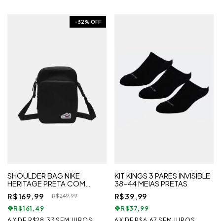
-
32
% OFF
SHOULDER BAG NIKE
KIT KINGS 3 PARES INVISIBLE
HERITAGE PRETA COM
38-44 MEIAS PRETAS
PATCH SWOOSH
R$169,99
R$39,99
R$249,99
R$161,49
R$37,99
6
X
DE
R$28,33
SEM JUROS
6
X
DE
R$6,67
SEM JUROS