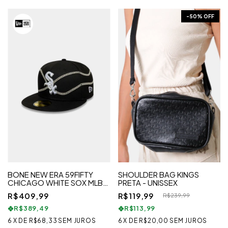
-
50
% OFF
BONE NEW ERA 59FIFTY
SHOULDER BAG KINGS
CHICAGO WHITE SOX MLB
PRETA - UNISSEX
PRETO
R$409,99
R$119,99
R$239,99
R$389,49
R$113,99
6
X
DE
R$68,33
SEM JUROS
6
X
DE
R$20,00
SEM JUROS