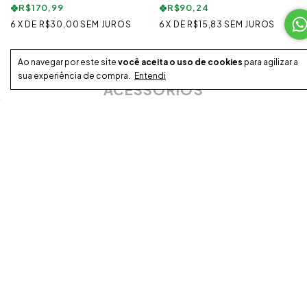
R$170,99
R$90,24
6
X
DE
R$30,00
SEM JUROS
6
X
DE
R$15,83
SEM JUROS
Ao navegar por este site
você aceita o uso de cookies
para agilizar a
sua experiência de compra.
Entendi
ACESSÓRIOS
BEST SELLERS
DUNK LOW RETRO
TÊNIS NIKE AIR FORCE 1 '07 WHITE &
TÊNIS ADI