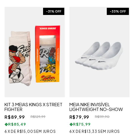
-
31
% OFF
-
33
% OFF
KIT 3 MEIAS KINGS X STREET
MEIA NIKE INVISÍVEL
FIGHTER
LIGHTWEIGHT NO-SHOW
R$89,99
R$79,99
R$129,99
R$119,90
R$85,49
R$75,99
6
X
DE
R$15,00
SEM JUROS
6
X
DE
R$13,33
SEM JUROS