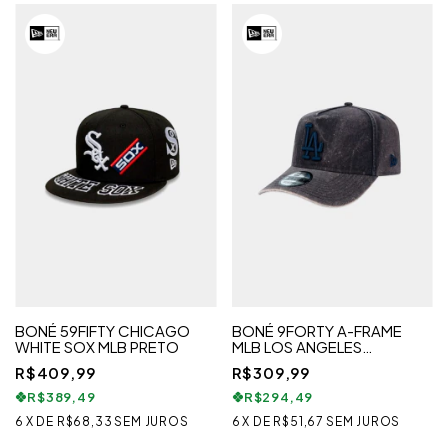
BONÉ 59FIFTY CHICAGO
BONÉ 9FORTY A-FRAME
WHITE SOX MLB PRETO
MLB LOS ANGELES
DODGERS CORE
R$409,99
R$309,99
R$389,49
R$294,49
6
X
DE
R$68,33
SEM JUROS
6
X
DE
R$51,67
SEM JUROS