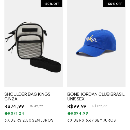
-
50
% OFF
-
50
% OFF
SHOULDER BAG KINGS
BONE JORDAN CLUB BRASIL
CINZA
UNISSEX
R$74,99
R$99,99
R$149,99
R$199,99
R$71,24
R$94,99
6
X
DE
R$12,50
SEM JUROS
6
X
DE
R$16,67
SEM JUROS