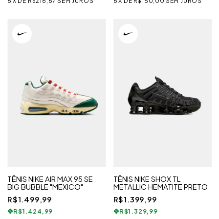
6
X
DE
R$216,67
SEM JUROS
6
X
DE
R$150,00
SEM JUROS
TÊNIS NIKE AIR MAX 95 SE
TÊNIS NIKE SHOX TL
BIG BUBBLE "MEXICO"
METALLIC HEMATITE PRETO
R$1.499,99
R$1.399,99
R$1.424,99
R$1.329,99