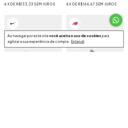
6
X
DE
R$133,33
SEM JUROS
6
X
DE
R$166,67
SEM JUROS
Ao navegar por este site
você aceita o uso de cookies
para
agilizar a sua experiência de compra.
Entendi
TÊNIS NIKE DUNK LOW SAIL
TÊNIS NEW BALANCE 2010
GREY DAYS
R$899,99
R$999,99
R$854,99
R$949,99