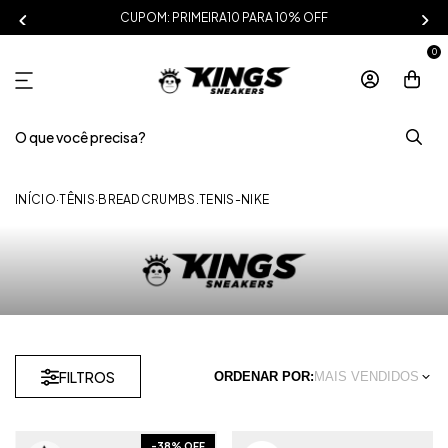
CUPOM: PRIMEIRA10 PARA 10% OFF
0
INÍCIO
·
TÊNIS
·
BREADCRUMBS.TENIS-NIKE
FILTROS
ORDENAR POR:
MAIS VENDIDOS
-
38
% OFF