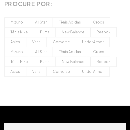
PROCURE POR:
Mizuno
All Star
Tênis Adidas
Crocs
Tênis Nike
Puma
New Balance
Reebok
Asics
Vans
Converse
Under Armor
Mizuno
All Star
Tênis Adidas
Crocs
Tênis Nike
Puma
New Balance
Reebok
Asics
Vans
Converse
Under Armor