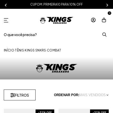
CUPOM: PRIMEIRA10 PARA 10% OFF
0
INÍCIO
·
TÊNIS
·
KINGS SNKRS
·
COMBAT
FILTROS
ORDENAR POR:
MAIS VENDIDOS
-
32
% OFF
-
32
% OFF