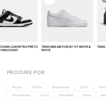
 LOW RETRO PRETO
TÊNIS NIKE AIR FORCE 1 '07 WHITE &
TÊNIS ADIDAS
LINO
WHITE
PROCURE POR:
Mizuno
All Star
Tênis Adidas
Crocs
Tênis
Tênis Adidas
Crocs
Tênis Nike
Puma
New