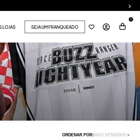
0
 LOJAS
SEJA UM FRANQUEADO
ORDENAR POR:
MAIS VENDIDOS