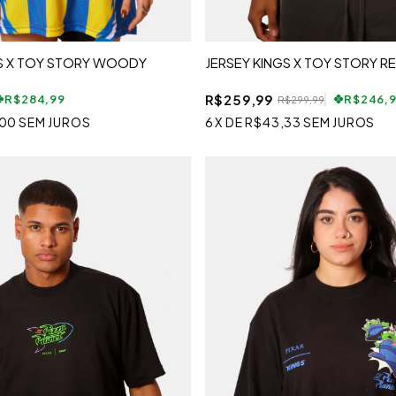
GS X TOY STORY WOODY
JERSEY KINGS X TOY STORY R
R$259,99
R$284,99
R$246,
R$299,99
,00
SEM JUROS
6
X
DE
R$43,33
SEM JUROS