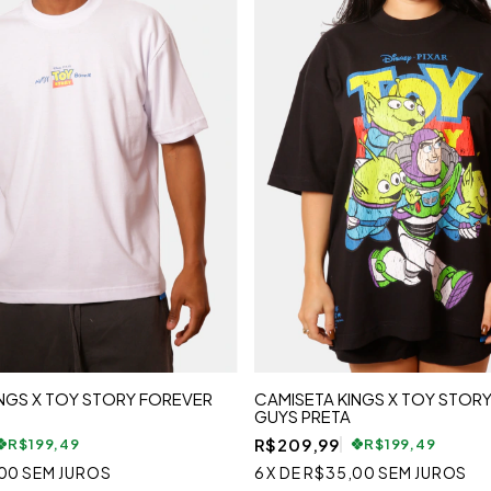
NGS X TOY STORY FOREVER
CAMISETA KINGS X TOY STOR
GUYS PRETA
R$209,99
R$199,49
R$199,49
00
SEM JUROS
6
X
DE
R$35,00
SEM JUROS