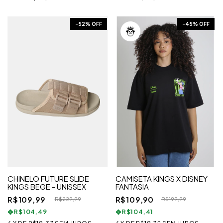
-
52
% OFF
-
45
% OFF
CHINELO FUTURE SLIDE
CAMISETA KINGS X DISNEY
KINGS BEGE - UNISSEX
FANTASIA
R$109,99
R$109,90
R$229,99
R$199,99
R$104,49
R$104,41