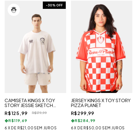
-
30
% OFF
CAMISETA KINGS X TOY
JERSEY KINGS X TOY STORY
STORY JESSIE SKETCH
PIZZA PLANET
BRANCA - UNISSEX
R$125,99
R$299,99
R$179,99
R$119,69
R$284,99
6
X
DE
R$21,00
SEM JUROS
6
X
DE
R$50,00
SEM JUROS