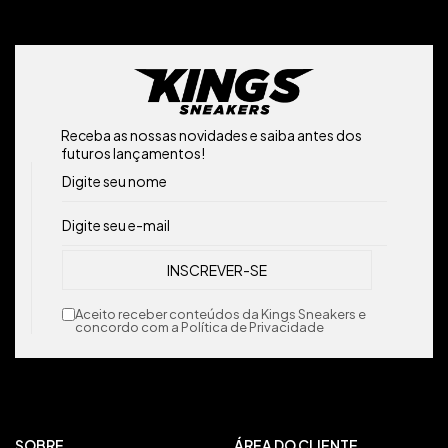
Receba as nossas novidades e saiba antes dos
futuros lançamentos!
Aceito receber conteúdos da Kings Sneakers e
concordo com a Política de Privacidade
SOBRE
ÁREA DO CLIENTE