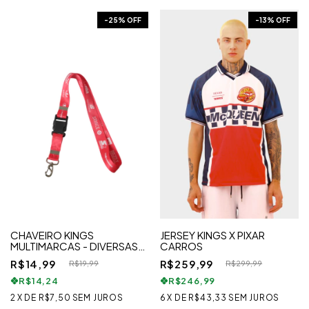
-
25
% OFF
-
13
% OFF
CHAVEIRO KINGS
JERSEY KINGS X PIXAR
MULTIMARCAS - DIVERSAS
CARROS
CORES
R$14,99
R$259,99
R$19,99
R$299,99
R$14,24
R$246,99
2
X
DE
R$7,50
SEM JUROS
6
X
DE
R$43,33
SEM JUROS