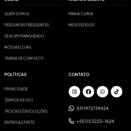
QUEM SOMOS
MINHA CONTA
PERGUNTAS FREQUENTES
MEUS PEDIDOS
SEJA UM FRANQUEADO
NOSSAS LOJAS
TRABALHE CONOSCO
POLÍTICAS
CONTATO
PRIVACIDADE
TERMOS DE USO
5511972739424
TROCAS E DEVOLUÇÕES
+55 (11) 3223-1624
ENTREGA E FRETE