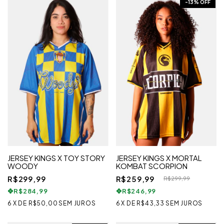
-
13
% OFF
JERSEY KINGS X TOY STORY
JERSEY KINGS X MORTAL
WOODY
KOMBAT SCORPION
R$299,99
R$259,99
R$299,99
R$284,99
R$246,99
6
X
DE
R$50,00
SEM JUROS
6
X
DE
R$43,33
SEM JUROS