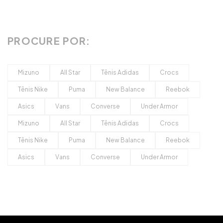
PROCURE POR:
Mizuno
All Star
Tênis Adidas
Crocs
Tênis Nike
Puma
New Balance
Reebok
Asics
Vans
Converse
Under Armor
Mizuno
All Star
Tênis Adidas
Crocs
Tênis Nike
Puma
New Balance
Reebok
Asics
Vans
Converse
Under Armor