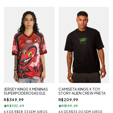
JERSEY KINGS X MENINAS
CAMISETA KINGS X TOY
SUPERPODEROSAS ELE
STORY ALIEN CREW PRETA
R$349,99
R$209,99
R$332,49
R$199,49
6
X
DE
R$58,33
SEM JUROS
6
X
DE
R$35,00
SEM JUROS