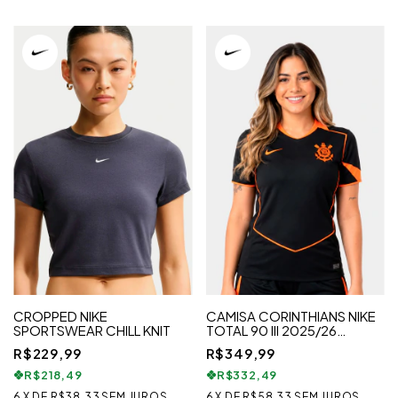
CROPPED NIKE
CAMISA CORINTHIANS NIKE
SPORTSWEAR CHILL KNIT
TOTAL 90 III 2025/26
TORCEDORA PRO FEMININA
R$229,99
R$349,99
R$218,49
R$332,49
6
X
DE
R$38,33
SEM JUROS
6
X
DE
R$58,33
SEM JUROS