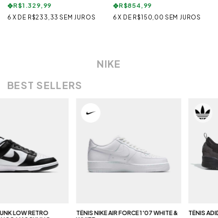
R$1.329,99
R$854,99
6
X
DE
R$233,33
SEM JUROS
6
X
DE
R$150,00
SEM JUROS
NIKE
BEST SELLERS
W RETRO
TÊNIS NIKE AIR FORCE 1 '07 WHITE &
TÊNIS ADIDAS ADI