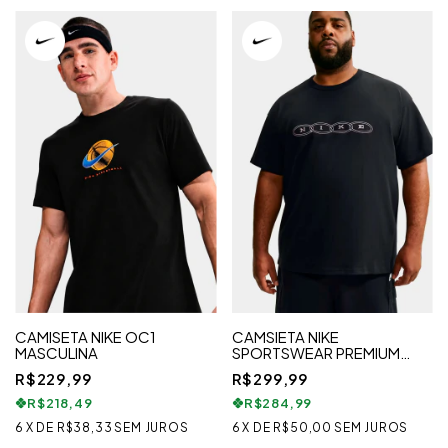
CAMISETA NIKE OC1
CAMSIETA NIKE
MASCULINA
SPORTSWEAR PREMIUM
ESSENTIALS
R$229,99
R$299,99
R$218,49
R$284,99
6
X
DE
R$38,33
SEM JUROS
6
X
DE
R$50,00
SEM JUROS