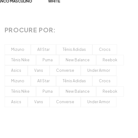
SCULINO
WHITE
PROCURE POR:
Mizuno
All Star
Tênis Adidas
Crocs
Tênis Nike
Puma
New Balance
Reebok
Asics
Vans
Converse
Under Armor
Mizuno
All Star
Tênis Adidas
Crocs
Tênis Nike
Puma
New Balance
Reebok
Asics
Vans
Converse
Under Armor