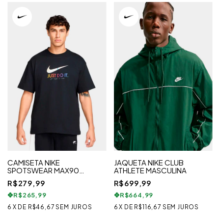
CAMISETA NIKE
JAQUETA NIKE CLUB
SPOTSWEAR MAX90
ATHLETE MASCULINA
B.SIDES
R$279,99
R$699,99
R$265,99
R$664,99
6
X
DE
R$46,67
SEM JUROS
6
X
DE
R$116,67
SEM JUROS