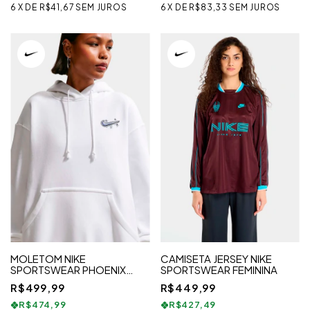
6
X
DE
R$41,67
SEM JUROS
6
X
DE
R$83,33
SEM JUROS
MOLETOM NIKE
CAMISETA JERSEY NIKE
SPORTSWEAR PHOENIX
SPORTSWEAR FEMININA
FLEECE OVERSIZED
R$499,99
R$449,99
AIRBRUSH FEMININO
R$474,99
R$427,49