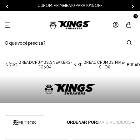
CUPOM: PRIMEIRA10 PARA 10% OFF
0
BREADCRUMBS.SNEAKERS-
BREADCRUMBS.NIKE-
INÍCIO
·
·
NIKE
·
·
BREA
10604
SHOX
FILTROS
ORDENAR POR:
MAIS VENDIDOS