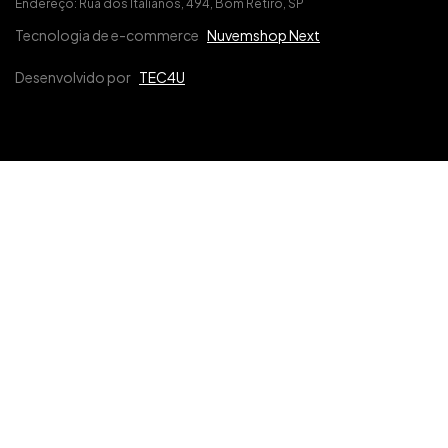
Endereço: Rua dos Italianos, 494, Bom Retiro, SP
Tecnologia de e-commerce
Nuvemshop Next
Desenvolvido por
TEC4U