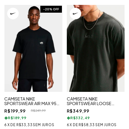
-
20
% OFF
CAMISETA NIKE
CAMISETA NIKE
SPORTSWEAR AIR MAX 95
SPORTSWEAR LOOSE
PRETA
PREMIUM ESSENTIALS
R$199,99
R$349,99
R$249,99
UNISSEX
R$189,99
R$332,49
6
X
DE
R$33,33
SEM JUROS
6
X
DE
R$58,33
SEM JUROS