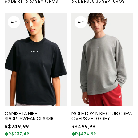
6
X
DE
R$116,67
SEM JUROS
6
X
DE
R$38,33
SEM JUROS
CAMISETA NIKE
MOLETOM NIKE CLUB CREW
SPORTSWEAR CLASSIC
OVERSIZED GREY
FEMININA
R$249,99
R$499,99
R$237,49
R$474,99