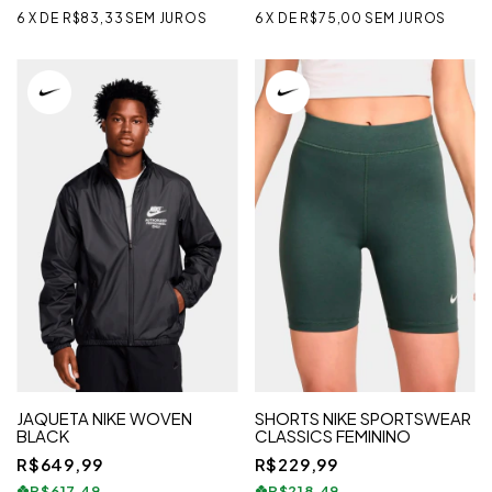
6
X
DE
R$83,33
SEM JUROS
6
X
DE
R$75,00
SEM JUROS
JAQUETA NIKE WOVEN
SHORTS NIKE SPORTSWEAR
BLACK
CLASSICS FEMININO
R$649,99
R$229,99
R$617,49
R$218,49